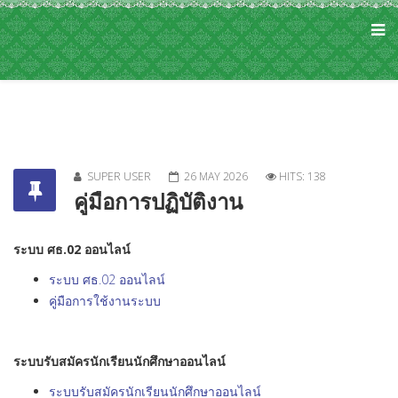
SUPER USER
26 MAY 2026
HITS: 138
คู่มือการปฏิบัติงาน
ระบบ ศธ.02 ออนไลน์
ระบบ ศธ.02 ออนไลน์
คู่มือการใช้งานระบบ
ระบบรับสมัครนักเรียนนักศึกษาออนไลน์
ระบบรับสมัครนักเรียนนักศึกษาออนไลน์