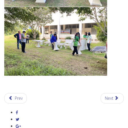
Prev
Next