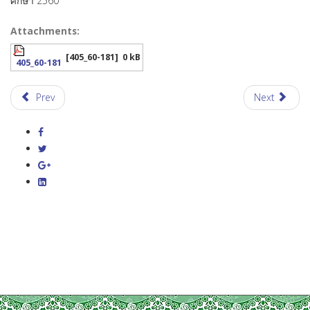
ศึกษา 2560
Attachments:
[405_60-181]
0 kB
405_60-181
Prev
Next