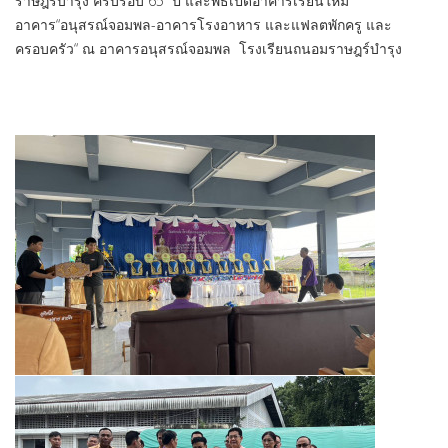
ราษฎร์บำรุง ครบรอบ 65 ปี และพิธีเปิดอาคารเรียนใหม่
อาคาร“อนุสรณ์จอมพล-อาคารโรงอาหาร และแฟลตพักครู และ
ครอบครัว“ ณ อาคารอนุสรณ์จอมพล โรงเรียนถนอมราษฎร์บำรุง