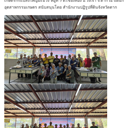
เกษตรกรแปลงใหญ่มะม่วง หมู่ที่ 9 ต.เชียงทอง อ.วังเจ้า จ.ตาก ณ แผนก
อุตสาหกรรมเกษตร สนับสนุนโดย สำนักงานปฏิรูปที่ดินจังหวัดตาก